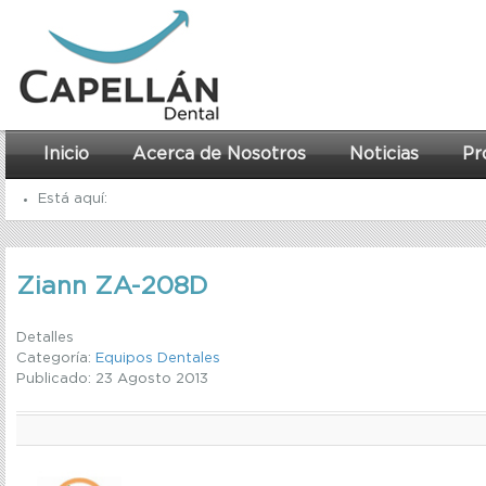
Inicio
Acerca de Nosotros
Noticias
Pr
Está aquí:
Inicio
Ziann ZA-208D
Equipos Dentales
Ziann ZA-208D
Detalles
Categoría:
Equipos Dentales
Publicado: 23 Agosto 2013