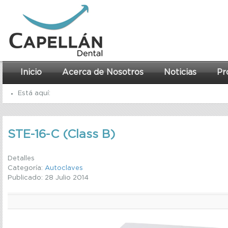
Inicio
Acerca de Nosotros
Noticias
Pr
Está aquí:
Inicio
STE-16-C (Class B)
Autoclaves
STE-16-C (Class B)
Detalles
Categoría:
Autoclaves
Publicado: 28 Julio 2014