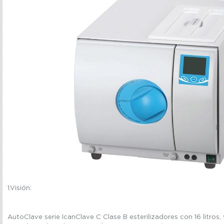
1.Visión
:
AutoClave
serie
IcanClave
C
Clase
B
esterilizadores
con
16
litros
,