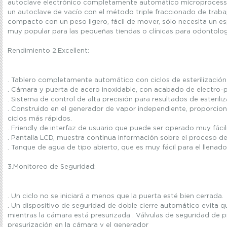
autoclave
electrónico
completamente automático
microprocess
un
autoclave
de vacío
con el método
triple fraccionado
de traba
compacto
con un peso ligero
, fácil de mover
,
sólo necesita
un e
muy
popular para
las
pequeñas tiendas
o clínicas
para odontolog
Rendimiento
2.Excellent
:
.
Tablero completamente automático
con
ciclos de esterilización
.
Cámara
y
puerta de acero
inoxidable
,
con acabado
de electro-
.
Sistema
de control
de alta
precisión para
resultados de esterili
.
Construido en
el generador de vapor
independiente
, proporcio
ciclos más rápidos
.
.
Friendly
de interfaz de usuario
que puede ser operado
muy
fáci
.
Pantalla
LCD,
muestra
continua
información sobre el proceso
de
.
Tanque de agua
de tipo
abierto
, que es
muy fácil
para el llenado
3.Monitoreo de Seguridad
:
.
Un ciclo
no se iniciará
a menos que la
puerta
esté bien cerrada
.
.
Un
dispositivo de seguridad
de doble cierre
automático
evita q
mientras
la
cámara está presurizada
.
Válvulas de seguridad
de p
presurización
en la cámara
y el generador