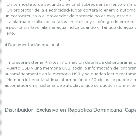
.
Un termostato
de seguridad evita
el sobrecalentamiento
en la
.
Un
protector de
la electricidad
-
fugas
cortará la
energía automá
un cortocircuito o
el proveedor
de potencia
no es muy estable
.
.
La alarma de falla
indica
fallos en el ciclo
y el código de
error
det
la
puerta sin llave
, alarma
agua
indica
cuando el tanque de
agua
lleno
.
4.Documentación opcional
:
.
Impresora
externa
Printes
información
detallada del programa
d
.
Puerto
USB y
una memoria USB
:
toda
la información del progr
automáticamente en la
memoria USB y
se pueden leer directam
.
Memoria interna:
la última
información de
20
ciclos
se puede al
automática
en el sistema de
autoclave,
que se puede imprimir
en
Distribuidor Exclusivo en República Dominicana Cape