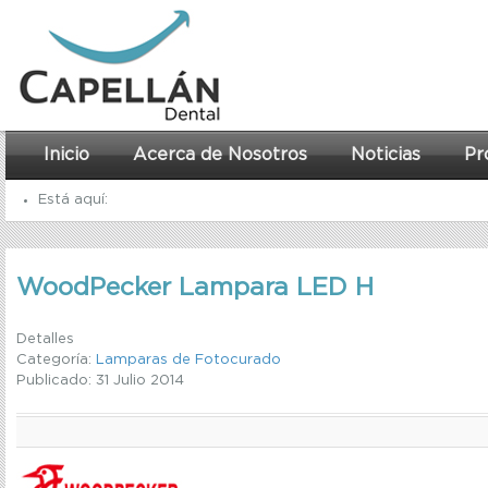
Inicio
Acerca de Nosotros
Noticias
Pr
Está aquí:
Inicio
WoodPecker Lampara LED H
Lamparas - Cavitrones
WoodPecker Lampara LED H
Detalles
Categoría:
Lamparas de Fotocurado
Publicado: 31 Julio 2014