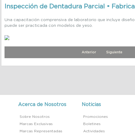
Inspección de Dentadura Parcial • Fabrica
Una capacitación comprensiva de laboratorio que incluye diseño
puede ser practicada con modelos de yeso.
Anterior
Siguiente
Acerca de Nosotros
Noticias
Sobre Nosotros
Promociones
Marcas Exclusivas
Boletines
Marcas Representadas
Actividades