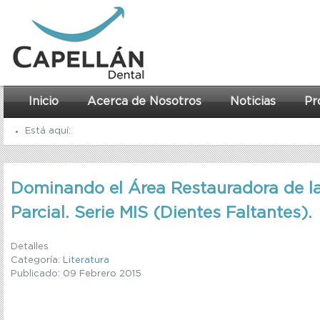
Inicio
Acerca de Nosotros
Noticias
Pr
Está aquí:
Inicio
Dominando el Área Restauradora de l
Recursos
Parcial. Serie MIS (Dientes Faltantes).
Literatura
Dominando el Área Restauradora de la Dentadura Parcial. Serie
Detalles
Categoría:
Literatura
Publicado: 09 Febrero 2015