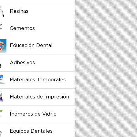
Resinas
Cementos
Educación Dental
Adhesivos
Materiales Temporales
Materiales de Impresión
Inómeros de Vidrio
Equipos Dentales