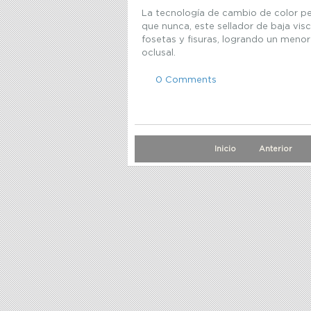
La tecnología de cambio de color per
que nunca, este sellador de baja visc
fosetas y fisuras, logrando un meno
oclusal.
0 Comments
Inicio
Anterior