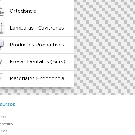
Ortodoncia
Lamparas - Cavitrones
Productos Preventivos
Fresas Dentales (Burs)
Materiales Endodoncia
cursos
rsos
teratura
deos