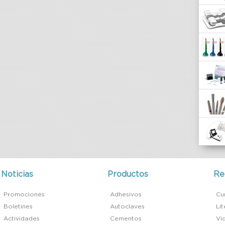
Noticias
Productos
Re
Promociones
Adhesivos
Cu
Boletines
Autoclaves
Li
Actividades
Cementos
Vi