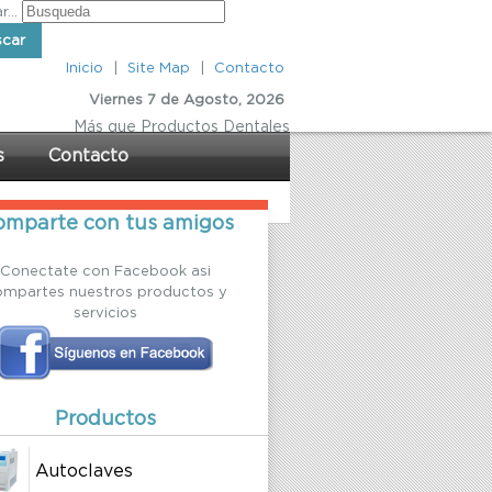
...
scar
Inicio
|
Site Map
|
Contacto
Viernes 7 de Agosto, 2026
Más
que Productos Dentales
s
Contacto
mparte con tus amigos
Conectate con Facebook asi
ompartes nuestros productos y
servicios
Productos
Autoclaves