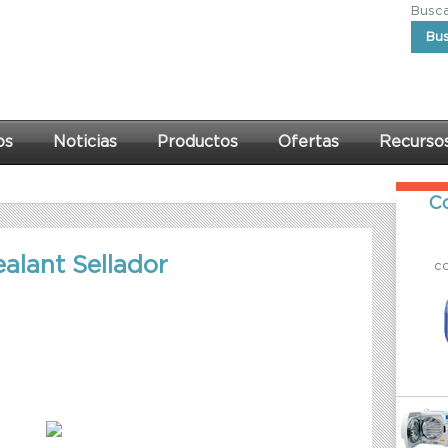
Buscar
Bu
os
Noticias
Productos
Ofertas
Recurso
Co
alant Sellador
c