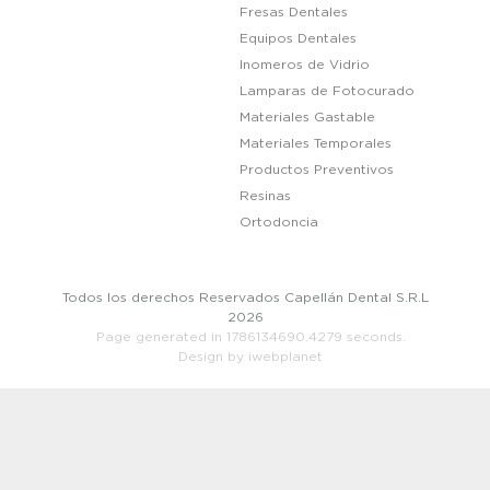
Fresas Dentales
Equipos Dentales
Inomeros de Vidrio
Lamparas de Fotocurado
Materiales Gastable
Materiales Temporales
Productos Preventivos
Resinas
Ortodoncia
Todos los derechos Reservados Capellán Dental S.R.L
2026
Page generated in 1786134690.4279 seconds.
Design by iwebplanet